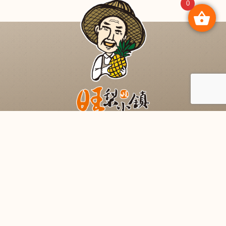
0
電話 : 04 769-9696
彰化秀水總店 : 504彰化縣秀水鄉花秀路99號
service@pineappletown.com.tw
營業時間 : 週一至週日07:30-18:30
台灣伴手禮 鳳梨酥 旺梨小鎮
家族自清光緒世代種旺梨，堅持無農藥自然生長。
聯絡我們
訂單查詢
購物說明
隱私權政策