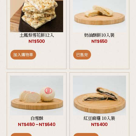
土鳳梨雪花餅12入
奶油酥餅10入裝
NT$
500
NT$
650
加入購物車
已售完
白雪酥
紅豆麻糬 10入裝
NT$
480
–
NT$
640
NT$
400