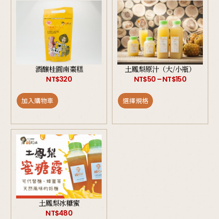
酒釀桂圓南棗糕
土鳳梨原汁（大/小瓶）
NT$
320
NT$
50
–
NT$
150
加入購物車
選擇規格
土鳳梨冰糖蜜
NT$
480