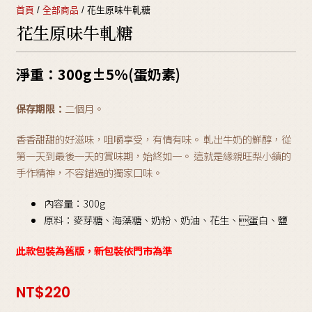
首頁
/
全部商品
/ 花生原味牛軋糖
花生原味牛軋糖
淨重：300g±5%(蛋奶素)
保存期限：
二個月。
香香甜甜的好滋味，咀嚼享受，有情有味。 軋出牛奶的鮮醇，從
第一天到最後一天的賞味期，始終如一。 這就是緣親旺梨小鎮的
手作精神，不容錯過的獨家口味。
內容量：300g
原料：麥芽糖、海藻糖、奶粉、奶油、花生、蛋白、鹽
此款包裝為舊版，新包裝依門市為準
NT$
220