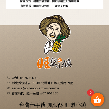
電話 : 04 769-9696
彰化秀水總店 : 504彰化縣秀水鄉花秀路99號
service@pineappletown.com.tw
0
營業時間 : 週一至週日07:30-18:30
台灣伴手禮 鳳梨酥 旺梨小鎮