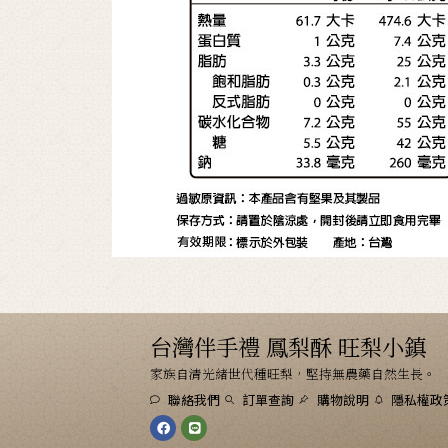
台灣伴手禮 鳳梨酥 旺梨小鎮
家族自清光緒世代種旺梨，堅持無農藥自然生長。
聯絡我們
訂單查詢
購物說明
隱私權政