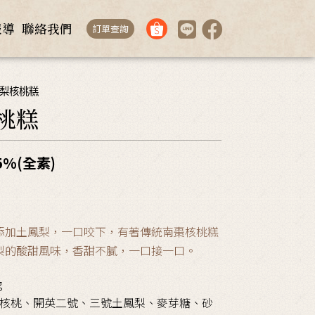
報導
聯絡我們
訂單查詢
鳳梨核桃糕
桃糕
5%(全素)
添加土鳳梨，一口咬下，有著傳統南棗核桃糕
梨的酸甜風味，香甜不膩，一口接一口。
g
核桃、開英二號、三號土鳳梨、麥芽糖、砂