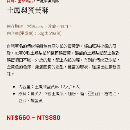
首頁
/
全部商品
/ 土鳳梨蛋黃酥
土鳳梨蛋黃酥
保存期限：常溫25天、冷藏一個月。
內容量(淨重量)：60g±5%(個)
台灣著名的傳統糕餅包有豆沙餡的蛋黃酥，經由旺梨小鎮的研
發，包著Q軟土鳳梨餡和整顆鴨蛋黃，酸甜的土鳳梨餡配上鹹香
鴨蛋順口不膩，外皮的鬆，配上內餡的輕，有別於傳統豆沙餡，
金黃色的色澤，飽滿圓潤的造型，豐富的層次，碰撞出創意新滋
味。
內容量：土鳳梨蛋黃酥-12入/16入
原料：開英2、3號土鳳梨、麵粉、糖、奶油、植物油、
豆沙、鹹蛋黃
NT$
660
–
NT$
880