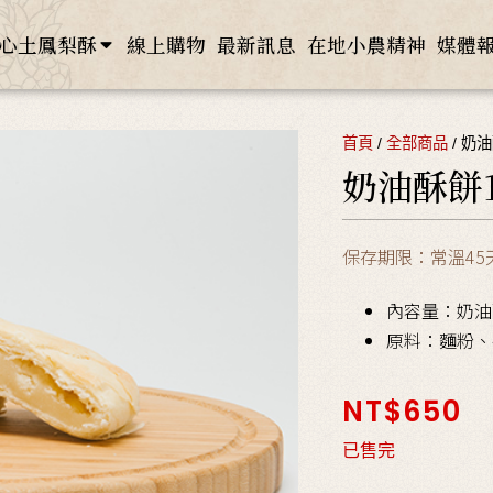
心土鳳梨酥
線上購物
最新訊息
在地小農精神
媒體
首頁
/
全部商品
/ 奶
奶油酥餅
保存期限：常溫45
內容量：奶油
原料：麵粉、
NT$
650
已售完