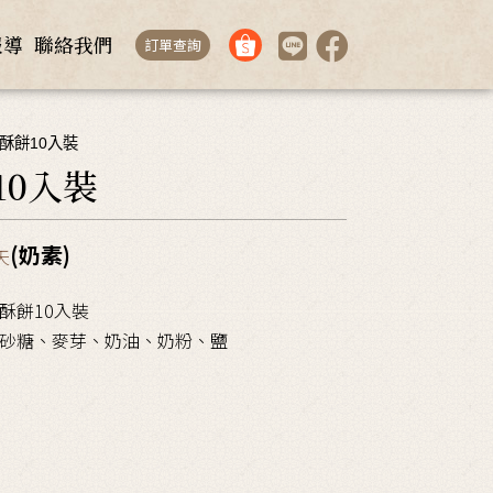
報導
聯絡我們
訂單查詢
油酥餅10入裝
10入裝
(奶素)
天
酥餅10入裝
砂糖、麥芽、奶油、奶粉、鹽