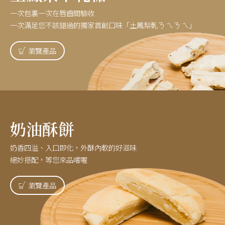
一次包裏一次在唇齒間驗收
一次滿足您不該錯過的獨家首創口味「土鳳梨軋ㄋ ㄟㄋ ㄟ」
瀏覽產品
奶油酥餅
奶香四溢、入口即化，外酥內軟的好滋味
絕妙搭配，等您來品嚐喔
瀏覽產品