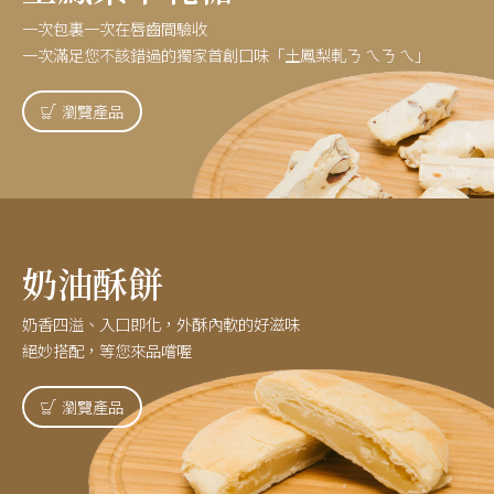
一次包裏一次在唇齒間驗收
一次滿足您不該錯過的獨家首創口味「土鳳梨軋ㄋ ㄟㄋ ㄟ」
瀏覽產品
奶油酥餅
奶香四溢、入口即化，外酥內軟的好滋味
絕妙搭配，等您來品嚐喔
瀏覽產品