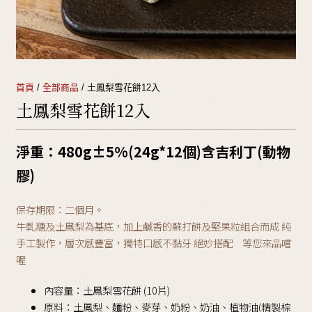
首頁
/
全部商品
/ 土鳳梨雪花餅12入
土鳳梨雪花餅12入
淨重：480g±5%(24g*12個)含吉利丁(動物
膠)
保存期限：二個月。
牛軋糖及土鳳梨為基底，加上鹹香的蘇打餅及堅果粒組合而成 純
手工製作，層次感豐富，獨特口感不黏牙 絕妙搭配 等您來品嚐
喔
內容量：土鳳梨雪花餅 (10片)
原料：土鳳梨、麵粉、麥芽、奶粉、奶油、植物油(精製棕