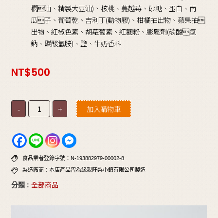
櫚油、精製大豆油)、核桃、蔓越莓、砂糖、蛋白、南
瓜子、葡萄乾、吉利丁(動物膠)、柑橘抽出物、蘋果抽
出物、紅椒色素、胡蘿蔔素、紅麴粉、膨鬆劑(碳酸氫
鈉、碳酸氫胺)、鹽、牛奶香料
NT$
500
-
+
加入購物車
食品業者登錄字號：N-193882979-00002-8
製造廠商：本店產品皆為緣親旺梨小鎮有限公司製造
分類 :
全部商品