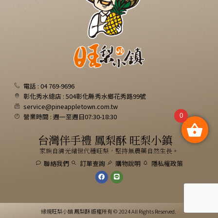
電話 : 04 769-9696
彰化秀水總店 : 504彰化縣秀水鄉花秀路99號
service@pineappletown.com.tw
營業時間 : 週一至週日07:30-18:30
0
台灣伴手禮 鳳梨酥 旺梨小鎮
家族自清光緒世代種旺梨，堅持無農藥自然生長。
聯絡我們
訂單查詢
購物說明
隱私權政策
緣親旺梨小鎮 鳳梨酥 版權所有 © 2024 All Rights Reserved.